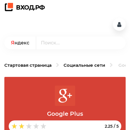
ВХОД.РФ
Я
ндекс
Стартовая страница
Социальные сети
Goog
Google Plus
2.25
/
5