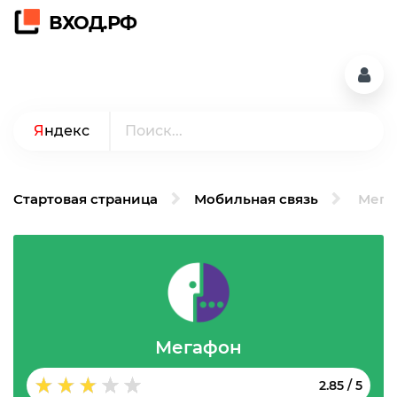
ВХОД.РФ
Я
ндекс
Стартовая страница
Мобильная связь
Мега
Мегафон
2.85
/
5